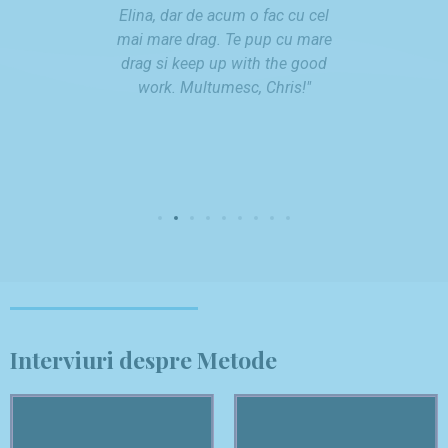
i
nța că
Elina, dar de acum o fac cu cel
Elina, d
o
juns către
mai mare drag. Te pup cu mare
mai mare
u
onat.
drag si keep up with the good
drag si 
s
s!"
work. Multumesc, Chris!"
work.
Interviuri despre Metode