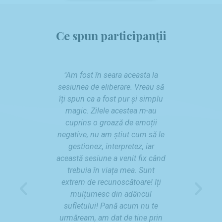
Ce spun participanții
ulțumesc
"Am fost în seara aceasta la
"Am fos
berare și
sesiunea de eliberare. Vreau să
sesiunea
n urma
îți spun ca a fost pur și simplu
îți spun
t câmpul
magic. Zilele acestea m-au
magic.
 nici o
cuprins o groază de emoții
cuprin
i apar
negative, nu am știut cum să le
negative
are le-am
gestionez, interpretez, iar
gestio
rietena
această sesiune a venit fix când
această s
iat după,
trebuia în viața mea. Sunt
trebui
P
N
ând în
extrem de recunoscătoare! Iți
extrem 
r
e
 discuție
mulțumesc din adâncul
mulț
e
x
i pe tema
sufletului! Pană acum nu te
suflet
v
t
mulțumesc
urmăream, am dat de tine prin
urmăream