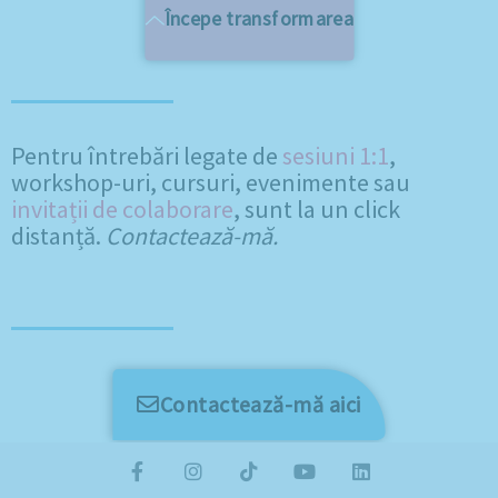
Începe transformarea
Pentru întrebări legate de
sesiuni 1:1
,
workshop-uri, cursuri, evenimente sau
invitații de colaborare
, sunt la un click
distanță.
Contactează-mă.
Contactează-mă aici
F
I
T
Y
L
a
n
i
o
i
c
s
k
u
n