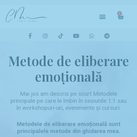
Skip
to
Car
Meniu
0
content
F
I
T
Y
W
T
a
n
i
o
h
e
c
s
k
u
a
l
e
t
t
t
t
e
b
a
o
u
s
g
Metode de eliberare
o
g
k
b
a
r
o
r
e
p
a
k
a
p
m
emoțională
-
m
f
Mai jos am descris pe scurt Metodele
principale pe care le îmbin în sesiunile 1:1 sau
în workshopuri-uri, evenimente și cursuri.
Metodele de eliberare emoțională sunt
principalele metode din ghidarea mea.